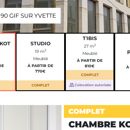
1190 GIF SUR YVETTE
T1BIS
KOT
STUDIO
2
27 m
2
19 m
Meublé
Meublé
À PARTIR DE
DE
À PARTIR DE
810€
À
770€
COMPLET
Colocation autorisée
COMPLET
COMPLET
CHAMBRE K