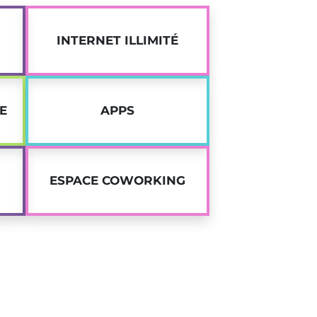
 dès à présent votre candidature pour notre
-Sur-Yvette
avec Twenty Campus !
INTERNET ILLIMITÉ
E
APPS
ESPACE COWORKING