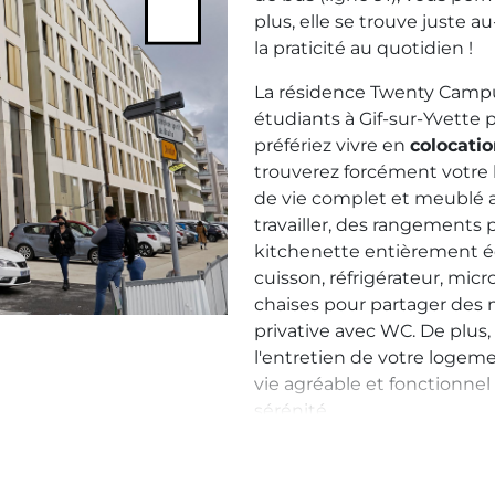
plus, elle se trouve juste 
Next
la praticité au quotidien !
La résidence Twenty Camp
étudiants à Gif-sur-Yvette 
préfériez vivre en
colocati
trouverez forcément votre
de vie complet et meublé a
travailler, des rangements p
kitchenette entièrement é
cuisson, réfrigérateur, micr
chaises pour partager des 
privative avec WC. De plus, 
l'entretien de votre logeme
vie agréable et fonctionne
sérénité.
Lorsque vous choisissez de
résidence, vous bénéficie