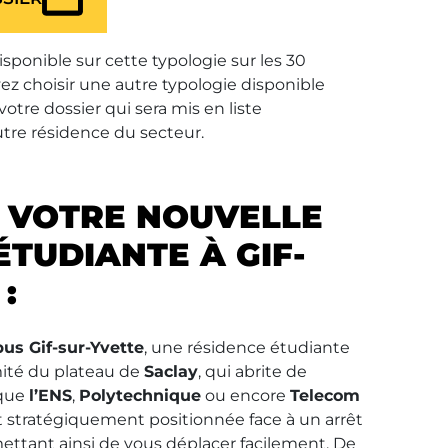
isponible sur cette typologie sur les 30
ez choisir une autre typologie disponible
re dossier qui sera mis en liste
utre résidence du secteur.
 VOTRE NOUVELLE
ÉTUDIANTE À GIF-
:
s Gif-sur-Yvette
, une résidence étudiante
mité du plateau de
Saclay
, qui abrite de
 que
l’ENS
,
Polytechnique
ou encore
Telecom
st stratégiquement positionnée face à un arrêt
mettant ainsi de vous déplacer facilement. De