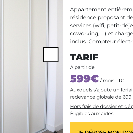
Appartement entièrem
résidence proposant d
services (wifi, petit-dé
coworking, ...) et charg
inclus. Compteur électr
TARIF
Next
À partir de
599€
/ mois TTC
Auxquels s'ajoute un forfa
redevance globale de 699
Hors frais de dossier et dé
Éligibles aux aides
JE DÉPOSE MON DOS