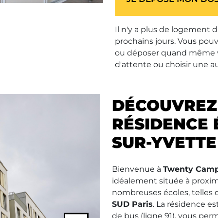
Il n'y a plus de logement d
prochains jours. Vous pouv
ou déposer quand même vot
d'attente ou choisir une a
DÉCOUVREZ
RÉSIDENCE 
SUR-YVETTE 
Bienvenue à
Twenty Campu
idéalement située à proxi
nombreuses écoles, telles
SUD Paris
. La résidence e
de bus (ligne 91), vous per