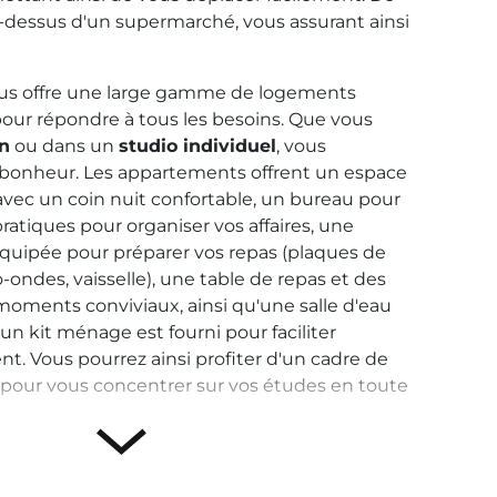
au-dessus d'un supermarché, vous assurant ainsi
us offre une large gamme de logements
pour répondre à tous les besoins. Que vous
on
ou dans un
studio individuel
, vous
 bonheur. Les appartements offrent un espace
vec un coin nuit confortable, un bureau pour
ratiques pour organiser vos affaires, une
quipée pour préparer vos repas (plaques de
o-ondes, vaisselle), une table de repas et des
moments conviviaux, ainsi qu'une salle d'eau
un kit ménage est fourni pour faciliter
nt. Vous pourrez ainsi profiter d'un cadre de
l pour vous concentrer sur vos études en toute
 louer un logement étudiant dans notre
z de nombreux
services inclus
dans le loyer