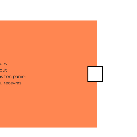
ques
tout
ns ton panier
Next
tu recevras