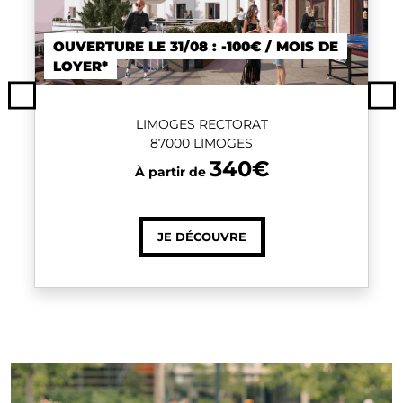
OUVERTURE LE 31/08 : -100€ / MOIS DE
LOYER*
Previous
Ne
LIMOGES RECTORAT
87000 LIMOGES
340€
À partir de
JE DÉCOUVRE