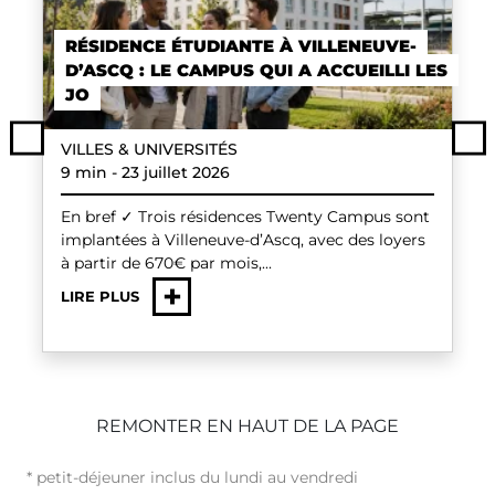
RÉSIDENCE ÉTUDIANTE À VILLENEUVE-
D’ASCQ : LE CAMPUS QUI A ACCUEILLI LES
JO
Previous
VILLES & UNIVERSITÉS
Ne
9 min
-
23 juillet 2026
En bref ✓ Trois résidences Twenty Campus sont
implantées à Villeneuve-d’Ascq, avec des loyers
à partir de 670€ par mois,...
+
LIRE PLUS
REMONTER EN HAUT DE LA PAGE
* petit-déjeuner inclus du lundi au vendredi