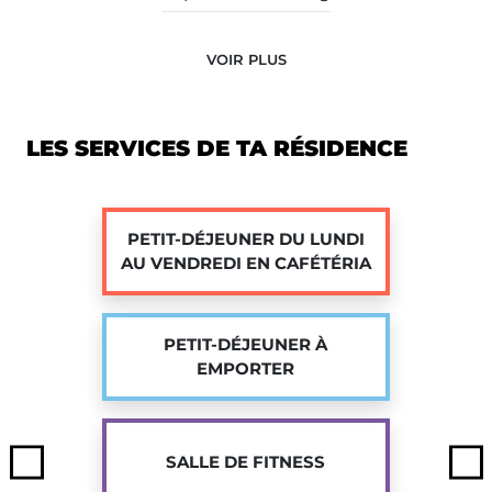
réserve”
et rejoignez une communauté
dynamique et accueillante !
VOIR PLUS
LES SERVICES DE TA RÉSIDENCE
PETIT-DÉJEUNER DU LUNDI
AU VENDREDI EN CAFÉTÉRIA
PETIT-DÉJEUNER À
EMPORTER
SALLE DE FITNESS
Previous
Ne