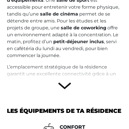
d’équipements
. Une
salle de sport
est
accessible pour entretenir votre forme physique,
tandis qu’une
salle de cinéma
permet de se
détendre entre amis. Pour les études et les
projets de groupe, une
salle de coworking
offre
un environnement adapté à la concentration. Le
matin, profitez d’un
petit-déjeuner inclus
, servi
en cafétéria du lundi au vendredi, pour bien
commencer la journée.
L’emplacement stratégique de la résidence
garantit une excellente connectivité grâce à un
réseau de transports en commun performant
.
Les arrêts de bus à proximité immédiate, la ligne
13 du métro ainsi que le tramway T1 permettent
de se déplacer facilement dans toute la ville et de
rejoindre Paris en quelques minutes. Que ce soit
LES ÉQUIPEMENTS DE TA RÉSIDENCE
pour les études, les loisirs ou les déplacements
professionnels, l’accès à l’ensemble de l’Île-de-
CONFORT