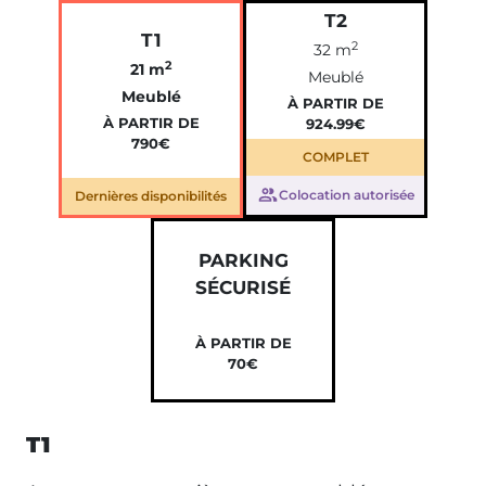
T2
T1
2
32 m
2
21 m
Meublé
Meublé
À PARTIR DE
À PARTIR DE
924.99€
790€
COMPLET
Colocation autorisée
Dernières disponibilités
PARKING
SÉCURISÉ
À PARTIR DE
70€
T1