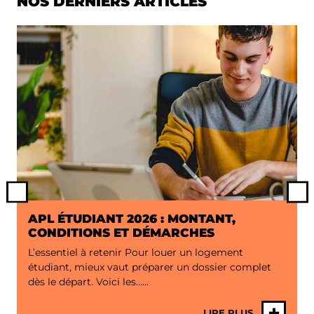
NOS DERNIERS ARTICLES
Previous
Ne
APL ÉTUDIANT 2026 : MONTANT,
CONDITIONS ET DÉMARCHES
L’essentiel à retenir Pour louer un logement
étudiant, mieux vaut préparer un dossier complet
dès le départ. Voici les…...
+
LIRE PLUS