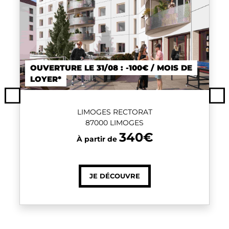
OUVERTURE LE 31/08 : -100€ / MOIS DE
LOYER*
Previous
Ne
LIMOGES RECTORAT
87000 LIMOGES
340€
À partir de
JE DÉCOUVRE