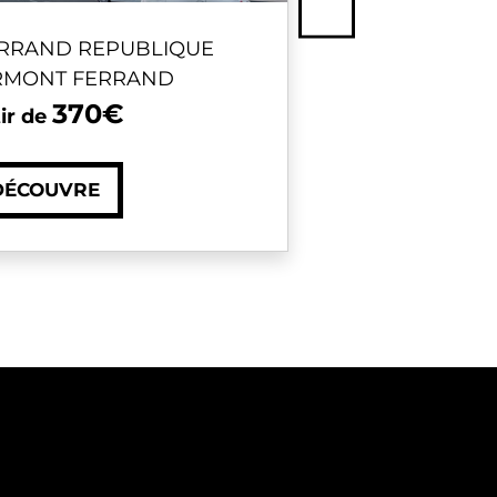
Next
RRAND REPUBLIQUE
BORDE
ERMONT FERRAND
370€
ir de
DÉCOUVRE