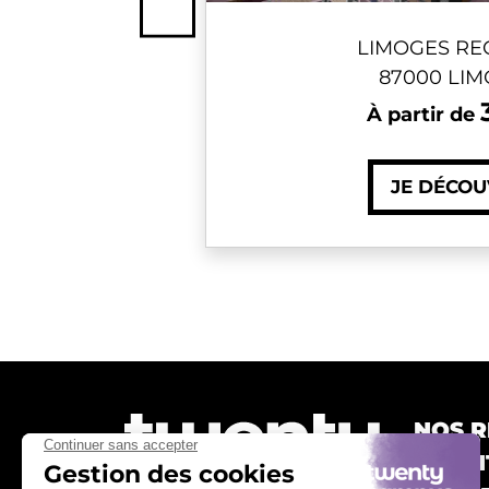
Previous
LIMOGES RE
87000 LI
À partir de
JE DÉCO
NOS R
TWENT