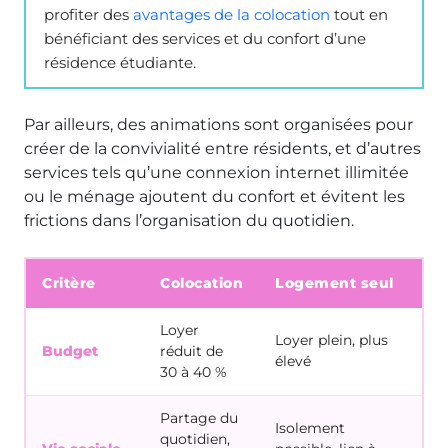
profiter des
avantages de la colocation
tout en
bénéficiant des services et du confort d’une
résidence étudiante.
Par ailleurs, des animations sont organisées pour
créer de la convivialité entre résidents, et d’autres
services tels qu’une connexion internet illimitée
ou le ménage ajoutent du confort et évitent les
frictions dans l’organisation du quotidien.
Critère
Colocation
Logement seul
Ré
Loyer
Loyer plein, plus
Budget
réduit de
Tar
élevé
30 à 40 %
Partage du
Isolement
quotidien,
Es