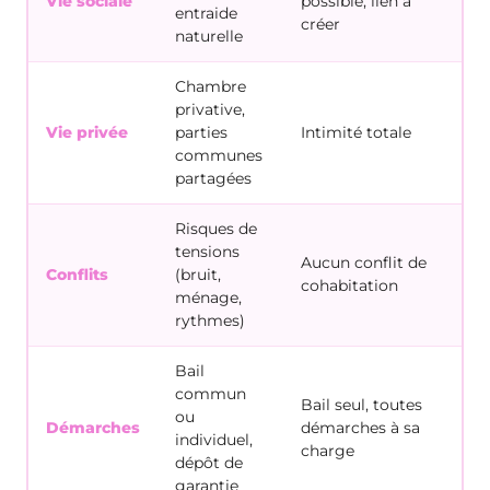
Vie sociale
possible, lien à
entraide
or
créer
naturelle
Chambre
privative,
Stu
Vie privée
parties
Intimité totale
col
communes
partagées
Risques de
tensions
Aucun conflit de
Rè
Conflits
(bruit,
cohabitation
pro
ménage,
rythmes)
Bail
commun
Bail seul, toutes
ou
Do
Démarches
démarches à sa
individuel,
tou
charge
dépôt de
garantie