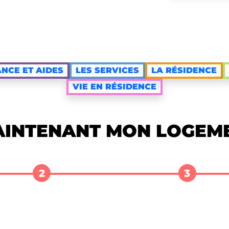
NCE ET AIDES
LES SERVICES
LA RÉSIDENCE
VIE EN RÉSIDENCE
AINTENANT MON LOGEM
2
3