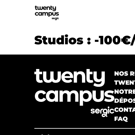
Studios : -100€
NOS R
TWENT
NOTR
DÉPOS
CONT
FAQ